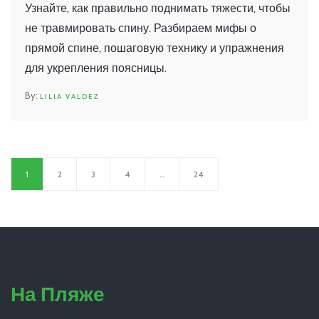
поясницы
Узнайте, как правильно поднимать тяжести, чтобы
не травмировать спину. Разбираем мифы о
прямой спине, пошаговую технику и упражнения
для укрепления поясницы.
LILIA VALDEZ
1
2
3
4
…
24
На Пляже