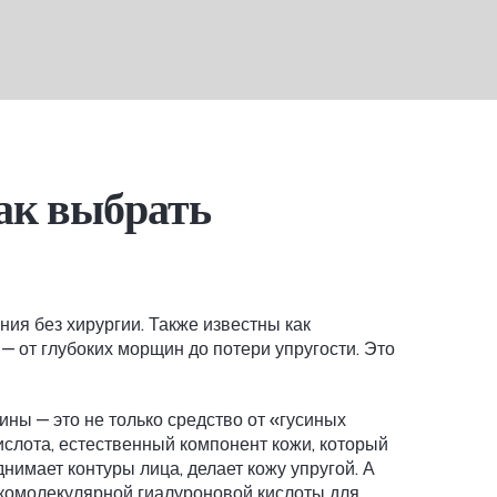
как выбрать
ния без хирургии
. Также известны как
— от глубоких морщин до потери упругости. Это
щины
— это не только средство от «гусиных
ислота
,
естественный компонент кожи, который
нимает контуры лица, делает кожу упругой. А
комолекулярной гиалуроновой кислоты для