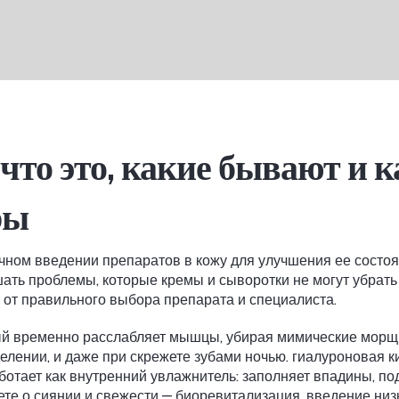
что это, какие бывают и 
ры
чном введении препаратов в кожу для улучшения ее состоя
шать проблемы, которые кремы и сыворотки не могут убрать 
т от правильного выбора препарата и специалиста.
рый временно расслабляет мышцы, убирая мимические мор
елении, и даже при скрежете зубами ночью.
гиалуроновая к
ботает как внутренний увлажнитель: заполняет впадины, под
ете о сиянии и свежести —
биоревитализация
,
введение низ