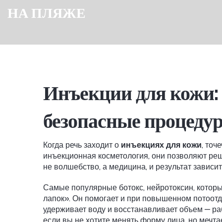
НА ПЛЯЖЕ
Инъекции для кожи: 
безопасные процеду
Когда речь заходит о
инъекциях для кожи
,
точе
инъекционная косметология
, они позволяют ре
не волшебство, а медицина, и результат зависи
Самые популярные
ботокс
,
нейротоксин, кото
лапок». Он помогает и при повышенном потоотд
удерживает воду и восстанавливает объем
— ра
если вы не хотите менять форму лица, но мечта