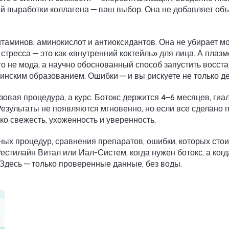
ой выработки коллагена
— ваш выбор. Она не добавляет объ
таминов, аминокислот и антиоксидантов. Она не убирает мор
 стресса — это как «внутренний коктейль» для лица. А пла
о не мода, а научно обоснованный способ запустить восста
цинским образованием. Ошибки — и вы рискуете не только де
зовая процедура, а курс. Ботокс держится 4–6 месяцев, ги
Результаты не появляются мгновенно, но если все сделано 
ко свежесть, ухоженность и уверенность.
х процедур, сравнения препаратов, ошибки, которых стоит 
естилайн Витал или Иал-Систем, когда нужен ботокс, а когд
Здесь — только проверенные данные, без воды.