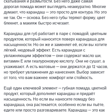
скатывания и размытости.
Без него даже самая
дорогая помада может выглядеть неаккуратно. Многие
думают, что карандаш — это просто для контура. Но это
не так. Он — основа. Без него губы теряют форму, цвет
блекнет, а макияж быстро исчезает.
Карандаш для губ работает в паре с
помадой
,
цветным
продуктом, который наносится поверх карандаша для
насыщенности
. Но он же и заменяет её, если вы хотите
лёгкий, нюдовый эффект. Есть карандаши с
увлажняющим эффектом — они содержат масло ши,
витамин Е или гиалуроновую кислоту. Они не сушат, а
ухаживают. А есть матовые — они держатся до 12 часов,
но требуют увлажнения до нанесения. Выбор зависит
от того, что вам важнее: комфорт или стойкость.
Ещё один ключевой элемент —
губная помада
,
цветной
продукт, который дополняет карандаш и придаёт
насыщенность
. Но если вы наносите помаду без
карандаша, она растекается, особенно если вы пьёте,
едите или просто разговариваете. Карандаш — это как