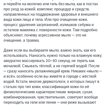
и перейти на молочко или гель без мыла, как в постах
про
уход за кожей
,
комплекс процедур и средств,
направленных на поддержание здоровья и внешнего
вида кожи лица и тела
.
Или про
очищение кожи
,
процесс удаления загрязнений, излишков себума и
остатков макияжа с поверхности кожи
.
Там подробно
объясняют, почему агрессивное мыло — это не
очищение, а травма.
Даже если вы выбираете мыло, важно знать, как его
использовать. Наносить нужно только на влажную кожу,
аккуратно массировать 20–30 секунд, не тереть как
мочалкой. Смывать тёплой, а не горячей водой. После
— сразу наносить увлажняющий крем. Никаких «мыло —
и всё», особенно если вы живёте в городе с жёсткой
водой. Кстати, многие дерматологи, о которых пишут в
статьях про
тип кожи
,
классификация кожи по её
физиологическим характеристикам: жирная, сухая,
комбинированная, чувствительная
.
, советуют вообще
переходить на гели или пенки — они реже вызывают