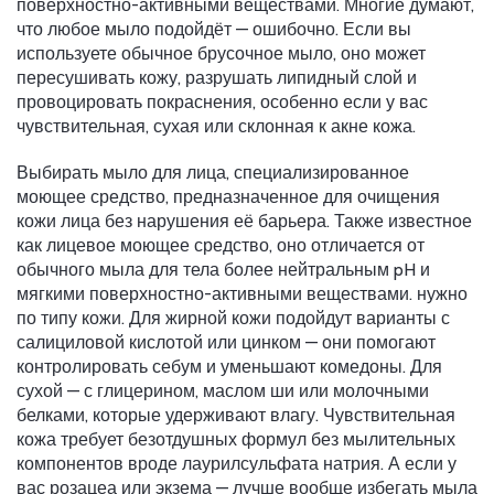
поверхностно-активными веществами.
Многие думают,
что любое мыло подойдёт — ошибочно. Если вы
используете обычное брусочное мыло, оно может
пересушивать кожу, разрушать липидный слой и
провоцировать покраснения, особенно если у вас
чувствительная, сухая или склонная к акне кожа.
Выбирать
мыло для лица
,
специализированное
моющее средство, предназначенное для очищения
кожи лица без нарушения её барьера
. Также известное
как
лицевое моющее средство
, оно отличается от
обычного мыла для тела более нейтральным pH и
мягкими поверхностно-активными веществами.
нужно
по типу кожи. Для жирной кожи подойдут варианты с
салициловой кислотой или цинком — они помогают
контролировать себум и уменьшают комедоны. Для
сухой — с глицерином, маслом ши или молочными
белками, которые удерживают влагу. Чувствительная
кожа требует безотдушных формул без мылительных
компонентов вроде лаурилсульфата натрия. А если у
вас розацеа или экзема — лучше вообще избегать мыла