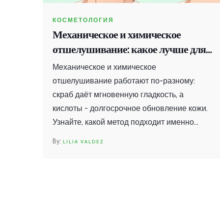
КОСМЕТОЛОГИЯ
Механическое и химическое
отшелушивание: какое лучше для
вашей кожи
Механическое и химическое
отшелушивание работают по-разному:
скраб даёт мгновенную гладкость, а
кислоты - долгосрочное обновление кожи.
Узнайте, какой метод подходит именно
вашему типу кожи и как их правильно
LILIA VALDEZ
сочетать.