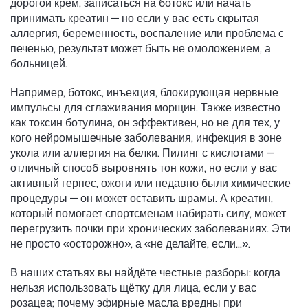
дорогой крем, записаться на ботокс или начать
принимать креатин — но если у вас есть скрытая
аллергия, беременность, воспаление или проблема с
печенью, результат может быть не омоложением, а
больницей.
Например,
ботокс
,
инъекция, блокирующая нервные
импульсы для сглаживания морщин
. Также известно
как
токсин ботулина
, он эффективен, но не для тех, у
кого нейромышечные заболевания, инфекция в зоне
укола или аллергия на белки
. Пилинг с кислотами —
отличный способ выровнять тон кожи, но если у вас
активный герпес, ожоги или недавно были химические
процедуры — он может оставить шрамы. А креатин,
который помогает спортсменам набирать силу, может
перегрузить почки при хронических заболеваниях. Эти
не просто «осторожно», а «не делайте, если...».
В наших статьях вы найдёте честные разборы: когда
нельзя использовать щётку для лица, если у вас
розацеа; почему эфирные масла вредны при