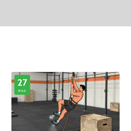
27
мар