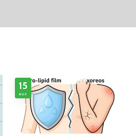
15
мая