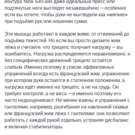
контура тела
. Без них даже идеальный пресс или
подтянутые ноги выглядят незавершённо — особенно
если вы хотите, чтобы руки не выглядели как «мягкие»
при подъёме рук или ношении сумки.
Эти мышцы работают в каждом жиме, от отжиманий до
подъёма тяжестей. Но если вы просто делаете жим
лёжа и считаете, что трицепс получает нагрузку — вы
ошибаетесь. Нагрузка распределяется неравномерно, и
без специфических движений трицепс остаётся
слабым. Именно поэтому в списке эффективных
упражнений всегда есть
французский жим
,
упражнение,
при котором руки остаются в статичном положении, а
нагрузка идёт именно на трицепс, а не на грудь
. Он
требует контроля, а не веса — и именно поэтому его
часто недооценивают. Не менее важны и
упражнения с
гантелями
,
например, разгибания на наклонной скамье
или французский жим лёжа с гантелями
: они позволяют
работать с каждой рукой отдельно, устраняя дисбаланс
и включая стабилизаторы.