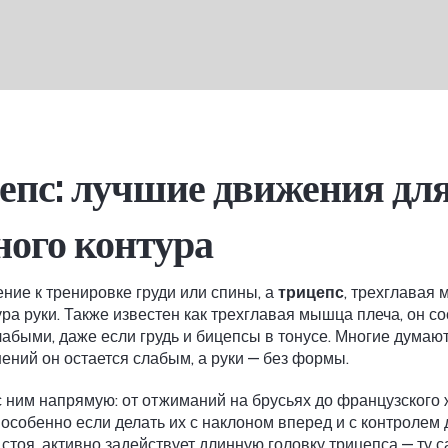
епс: лучшие движения для
ого контура
ние к тренировке груди или спины, а
трицепс
,
трехглавая 
ура руки
. Также известен как
трехглавая мышца плеча
, он с
слабыми, даже если грудь и бицепсы в тонусе.
Многие думают,
ений он остается слабым, а руки — без формы.
с ним напрямую: от отжиманий на брусьях до французского 
особенно если делать их с наклоном вперед и с контролем
стоя, активно задействует длинную головку трицепса
— ту с