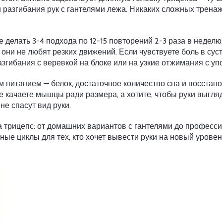
 разгибания рук с гантелями лежа. Никаких сложных тренаж
ше делать 3-4 подхода по 12-15 повторений 2-3 раза в недел
 они не любят резких движений. Если чувствуете боль в сус
гибания с веревкой на блоке или на узкие отжимания с упо
 питанием — белок, достаточное количество сна и восста
не качаете мышцы ради размера, а хотите, чтобы руки выгл
не спасут вид руки.
 трицепс: от домашних вариантов с гантелями до професси
ные циклы для тех, кто хочет вывести руки на новый уровень