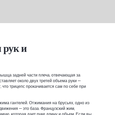
 рук и
мышца задней части плеча, отвечающая за
оставляет около двух третей объема руки —
 что трицепс прокачивается сам по себе при
жима гантелей.
Отжимания на брусьях
,
одно из
 движения
— это база.
Французский жим
,
амую, которая дает руке длину и объем. Если вы