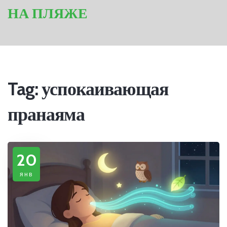
НА ПЛЯЖЕ
Tag: успокаивающая
пранаяма
20
янв