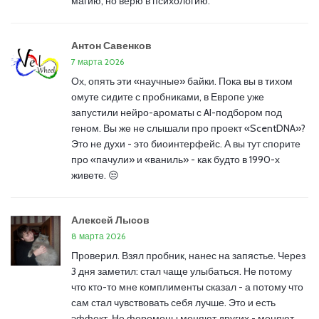
магию, но верю в психологию.
Антон Савенков
7 марта 2026
Ох, опять эти «научные» байки. Пока вы в тихом
омуте сидите с пробниками, в Европе уже
запустили нейро-ароматы с AI-подбором под
геном. Вы же не слышали про проект «ScentDNA»?
Это не духи - это биоинтерфейс. А вы тут спорите
про «пачули» и «ваниль» - как будто в 1990-х
живете. 😒
Алексей Лысов
8 марта 2026
Проверил. Взял пробник, нанес на запястье. Через
3 дня заметил: стал чаще улыбаться. Не потому
что кто-то мне комплименты сказал - а потому что
сам стал чувствовать себя лучше. Это и есть
эффект. Не феромоны меняют других - меняют