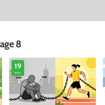
Page 8
19
мая