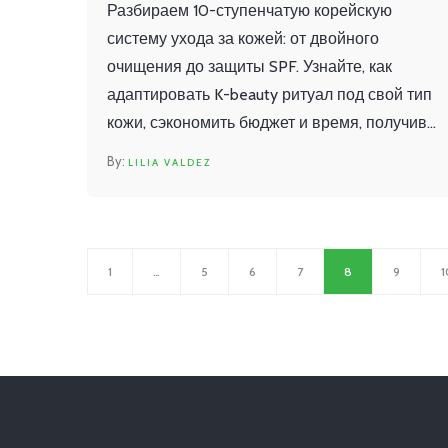
Разбираем 10-ступенчатую корейскую
систему ухода за кожей: от двойного
очищения до защиты SPF. Узнайте, как
адаптировать K-beauty ритуал под свой тип
кожи, сэкономить бюджет и время, получив
здоровое сияние лица.
LILIA VALDEZ
1
…
5
6
7
8
9
1