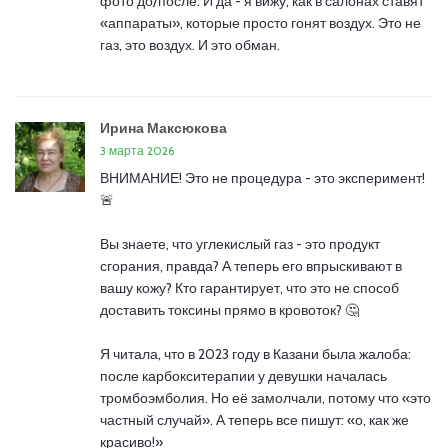
фото до/после. И да - я вижу, как в салонах ставят
«аппараты», которые просто гонят воздух. Это не
газ, это воздух. И это обман.
Ирина Максюкова
3 марта 2026
ВНИМАНИЕ! Это не процедура - это эксперимент!
🚨
Вы знаете, что углекислый газ - это продукт
сгорания, правда? А теперь его впрыскивают в
вашу кожу? Кто гарантирует, что это не способ
доставить токсины прямо в кровоток? 🤔
Я читала, что в 2023 году в Казани была жалоба:
после карбокситерапии у девушки началась
тромбоэмболия. Но её замолчали, потому что «это
частный случай». А теперь все пишут: «о, как же
красиво!»