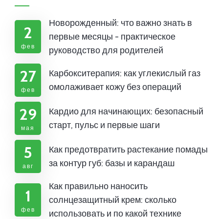
Новорожденный: что важно знать в
2
первые месяцы - практическое
фев
руководство для родителей
27
Карбокситерапия: как углекислый газ
омолаживает кожу без операций
фев
29
Кардио для начинающих: безопасный
старт, пульс и первые шаги
мая
5
Как предотвратить растекание помады
за контур губ: базы и карандаш
авг
Как правильно наносить
1
солнцезащитный крем: сколько
фев
использовать и по какой технике