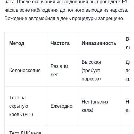
часа. После окончания исследования вы проведете 1-2
часа в зоне наблюдения до полного выхода из наркоза.
Вождение автомобиля в день процедуры запрещено.
Во
Метод
Частота
Инвазивность
ле
Высокая
Да 
Раз в 10
Колоноскопия
(требует
пол
лет
наркоза)
сра
Тест на
Нет (анализ
Нет
скрытую
Ежегодно
кала)
диа
кровь (FIT)
Тест ДНК кала