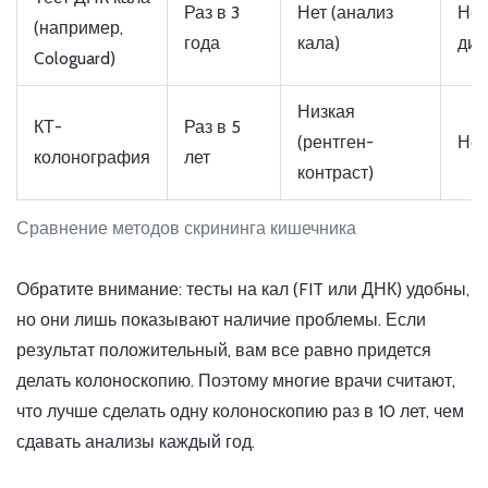
Раз в 3
Нет (анализ
Нет
(например,
года
кала)
диа
Cologuard)
Низкая
КТ-
Раз в 5
(рентген-
Нет
колонография
лет
контраст)
Сравнение методов скрининга кишечника
Обратите внимание: тесты на кал (FIT или ДНК) удобны,
но они лишь показывают наличие проблемы. Если
результат положительный, вам все равно придется
делать колоноскопию. Поэтому многие врачи считают,
что лучше сделать одну колоноскопию раз в 10 лет, чем
сдавать анализы каждый год.