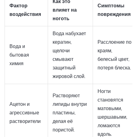
Как это
Фактор
Симптомы
влияет на
воздействия
повреждения
ноготь
Вода набухает
кератин,
Расслоение по
Вода и
щелочи
краям,
бытовая
смывают
белесый цвет,
химия
защитный
потеря блеска.
жировой слой.
Ногти
Растворяют
становятся
Ацетон и
липиды внутри
матовыми,
агрессивные
пластины,
шершавыми,
растворители
делая её
ломаются
пористой.
вдоль.