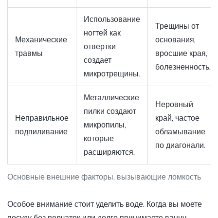
Использование
Трещины от
ногтей как
Механические
основания,
отвертки
травмы
вросшие края,
создает
болезненность.
микротрещины.
Металлические
Неровный
пилки создают
Неправильное
край, частое
микропилы,
подпиливание
обламывание
которые
по диагонали.
расширяются.
Основные внешние факторы, вызывающие ломкость
Особое внимание стоит уделить воде. Когда вы моете
посуду без перчаток или долго принимаете ванну,