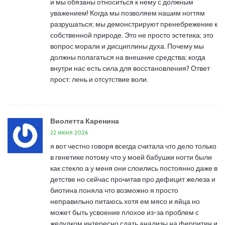
и мы обязаны относиться к нему с должным
уважением! Когда мы позволяем нашим ногтям
разрушаться; мы демонстрируют пренебрежение к
собственной природе. Это не просто эстетика; это
вопрос морали и дисциплины духа. Почему мы
должны полагаться на внешние средства; когда
внутри нас есть сила для восстановления? Ответ
прост: лень и отсутствие воли.
Виолетта Каренина
22 июня 2026
я вот честно говоря всегда считала что дело только
в генетике потому что у моей бабушки ногти были
как стекло а у меня они слоились постоянно даже в
детстве но сейчас прочитав про дефицит железа и
биотина поняла что возможно я просто
неправильно питаюсь хотя ем мясо и яйца но
может быть усвоение плохое из-за проблем с
желудком интересно сдать анализы на ферритин и