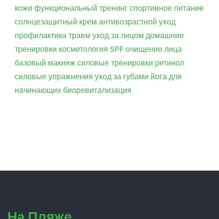
кожи
функциональный тренинг
спортивное питание
солнцезащитный крем
антивозрастной уход
профилактика травм
уход за лицом
домашние
тренировки
косметология
SPF
очищение лица
базовый макияж
силовые тренировки
ретинол
силовые упражнения
уход за губами
йога для
начинающих
биоревитализация
На Пляже