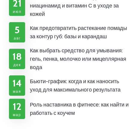
21
ниацинамид и витамин С в уходе за
июл
кожей
5
Как предотвратить растекание помады
за контур губ: базы и карандаш
авг
Как выбрать средство для умывания:
18
гель, пенка, молочко или мицеллярная
дек
вода
14
Бьюти-график: когда и как наносить
уход для максимального результата
мая
12
Роль наставника в фитнесе: как найти и
работать с коучем
мар