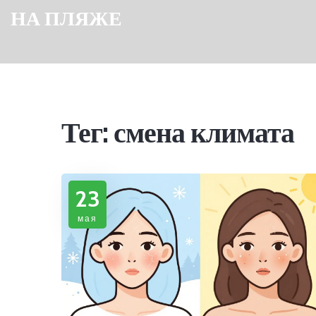
НА ПЛЯЖЕ
Тег: смена климата
23
мая