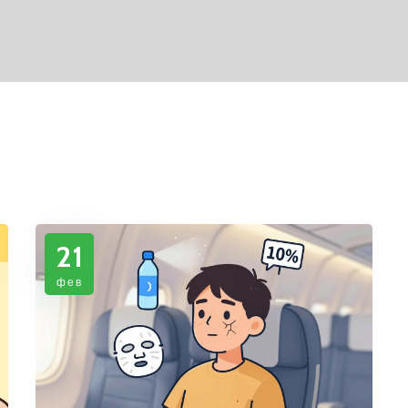
21
фев