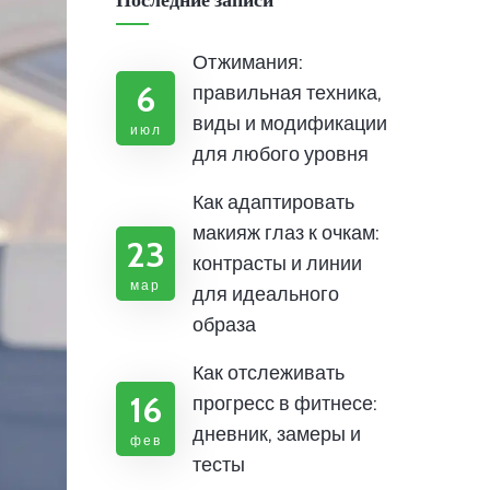
Последние записи
Отжимания:
6
правильная техника,
виды и модификации
июл
для любого уровня
Как адаптировать
макияж глаз к очкам:
23
контрасты и линии
мар
для идеального
образа
Как отслеживать
16
прогресс в фитнесе:
дневник, замеры и
фев
тесты