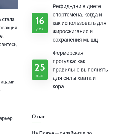
Рефид-дни в диете
спортсмена: когда и
16
а стала
как использовать для
 реакция
дек
жиросжигания и
е.
сохранения мышц
овитесь,
Фермерская
прогулка: как
25
правильно выполнять
мая
для силы хвата и
тицами.
кора
е
О нас
арьер.
На Пляже — онлайн-гид по