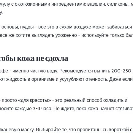
лу с окклюзионными ингредиентами: вазелин, силиконы, м
у.
основы, пудры - все это в сухом воздухе может забиваться
се же хотите выглядеть ухоженно - используйте только ба
чтобы кожа не сдохла
е кофе - именно чистую воду. Рекомендуется выпить 200-250
ют жидкость в организме и усугубляют отечность. Даже есл
 просто «для красоты» - это реальный способ охладить и
осите каждые 2-3 часа. Не ждите, пока кожа начнет стягива
 тканевую маску. Выбирайте те, что пропитаны сывороткой с