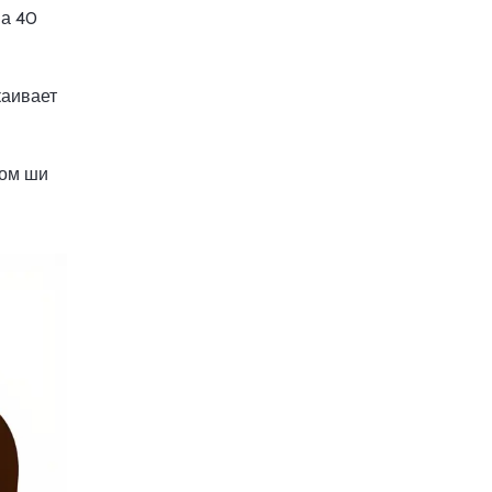
на 40
каивает
лом ши