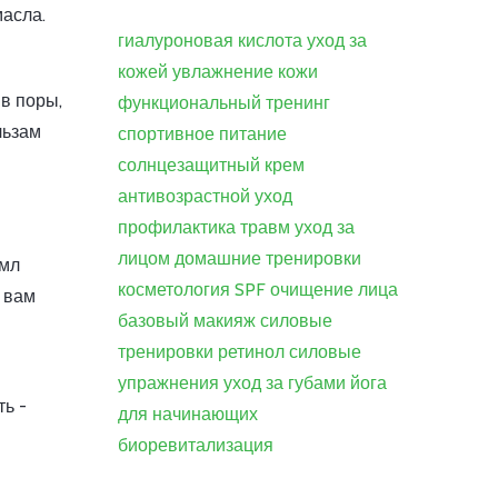
асла.
гиалуроновая кислота
уход за
кожей
увлажнение кожи
 в поры,
функциональный тренинг
льзам
спортивное питание
солнцезащитный крем
антивозрастной уход
профилактика травм
уход за
лицом
домашние тренировки
 мл
косметология
SPF
очищение лица
и вам
базовый макияж
силовые
тренировки
ретинол
силовые
упражнения
уход за губами
йога
ть -
для начинающих
биоревитализация