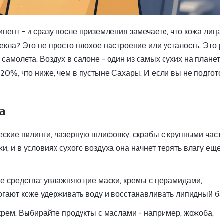
тинент - и сразу после приземления замечаете, что кожа лиц
текла? Это не просто плохое настроение или усталость. Это
самолета. Воздух в салоне - один из самых сухих на планет
20%, что ниже, чем в пустыне Сахары. И если вы не подгот
а
ские пилинги, лазерную шлифовку, скрабы с крупными час
, и в условиях сухого воздуха она начнет терять влагу ещ
е средства: увлажняющие маски, кремы с церамидами,
огают коже удерживать воду и восстанавливать липидный б
рем. Выбирайте продукты с маслами - например, жожоба,