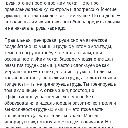
груди
, это не просто про жим лежа — это про
правильную технику, контроль и прогрессию
. Многие
думают, что чем тяжелее вес, тем лучше. Но на деле —
это один из самых частых способов навредить плечам
и не накачать грудь, как надо.
Правильная
тренировка груди
,
систематическое
воздействие на мышцы груди с учетом амплитуды,
темпа и нагрузки
требует не только силы, но и
осознанности.
Жим лежа
,
базовое упражнение для
развития грудных мышц, часто используемое как
мерилo силы
— это не цель, а инструмент. Если ты
толкаешь штангу, не включая грудь, а только плечи и
трицепсы — ты не тренируешь грудь. Ты тренируешь
технику ошибки. А
отжимания
,
простое, но
эффективное упражнение, доступное без
оборудования и идеальное для развития контроля и
выносливости грудных мышц
— это тоже часть
тренировки. Да, даже если ты в зале. Многие
игнорируют их, потому что «это для новичков». Но