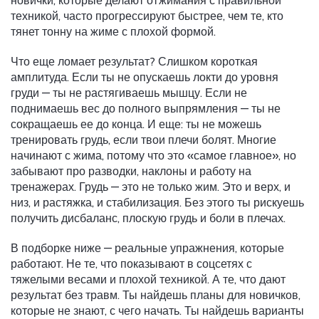
новички, которые делают отжимания с правильной
техникой, часто прогрессируют быстрее, чем те, кто
тянет тонну на жиме с плохой формой.
Что еще ломает результат? Слишком короткая
амплитуда. Если ты не опускаешь локти до уровня
груди — ты не растягиваешь мышцу. Если не
поднимаешь вес до полного выпрямления — ты не
сокращаешь ее до конца. И еще: ты не можешь
тренировать грудь, если твои плечи болят. Многие
начинают с жима, потому что это «самое главное», но
забывают про разводки, наклоны и работу на
тренажерах. Грудь — это не только жим. Это и верх, и
низ, и растяжка, и стабилизация. Без этого ты рискуешь
получить дисбаланс, плоскую грудь и боли в плечах.
В подборке ниже — реальные упражнения, которые
работают. Не те, что показывают в соцсетях с
тяжелыми весами и плохой техникой. А те, что дают
результат без травм. Ты найдешь планы для новичков,
которые не знают, с чего начать. Ты найдешь варианты