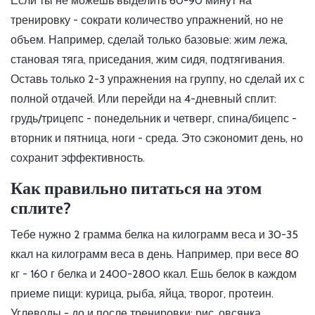
Если ты не можешь выделить 60-90 минут на
тренировку - сократи количество упражнений, но не
объем. Например, сделай только базовые: жим лежа,
становая тяга, приседания, жим сидя, подтягивания.
Оставь только 2-3 упражнения на группу, но сделай их с
полной отдачей. Или перейди на 4-дневный сплит:
грудь/трицепс - понедельник и четверг, спина/бицепс -
вторник и пятница, ноги - среда. Это сэкономит день, но
сохранит эффективность.
Как правильно питаться на этом
сплите?
Тебе нужно 2 грамма белка на килограмм веса и 30-35
ккал на килограмм веса в день. Например, при весе 80
кг - 160 г белка и 2400-2800 ккал. Ешь белок в каждом
приеме пищи: курица, рыба, яйца, творог, протеин.
Углеводы - до и после тренировки: рис, овсянка,