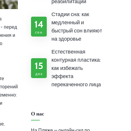
реабилитации
Стадии сна: как
в
14
медленный и
 - перед
быстрый сон влияют
сен
рения и
на здоровье
но
Естественная
контурная пластика:
15
как избежать
дек
эффекта
те
перекаченного лица
вторений
еменно:
ли
О нас
е,
На Пляже — онлайн-гид по