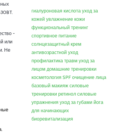
чных
гиалуроновая кислота
уход за
430BT.
кожей
увлажнение кожи
функциональный тренинг
ество -
спортивное питание
ий или
солнцезащитный крем
и. Не
антивозрастной уход
профилактика травм
уход за
лицом
домашние тренировки
косметология
SPF
очищение лица
базовый макияж
силовые
тренировки
ретинол
силовые
упражнения
уход за губами
йога
зные
для начинающих
биоревитализация
а.