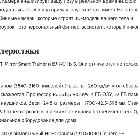
h. Камера анализирует вашу позу в реальном времени. Если
 подсказывает: «Спина прямая, опустите таз ниже». Некотор
лубинные камеры, которые строят 3D-модель вашего тела и
еоурок - это персональный фитнес-ассистент, который нико
ктеристики
Mirror Smart Trainer и ВЛАСТЬ S. Они отличаются не только
ом (3840×2160 пикселей). Яркость - 260 кд/м², угол обзора 
искажается. Процессор Rockchip RK3399, 4 ГБ ОЗУ, 32 ГБ пам
наушников. Весит 24,8 кг, размеры - 1700×42,5×598 мм. Стек
аботает от розетки, в режиме ожидания потребляет всего 0,
сиональное оборудование для дома.
 40-дюймовым Full HD-экраном (1920×1080). У него 5-