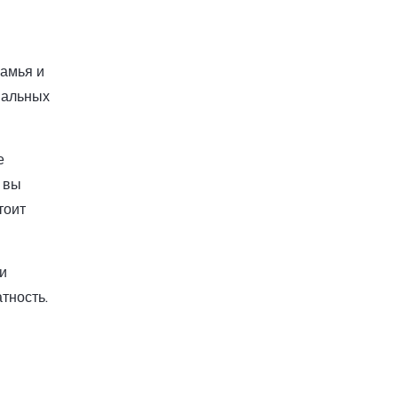
камья и
рвальных
е
ё вы
тоит
ли
тность.