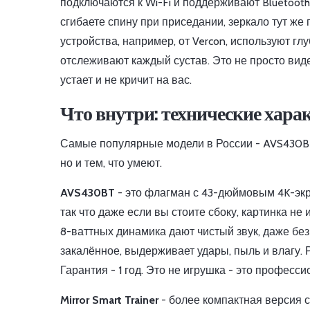
подключаются к Wi-Fi и поддерживают Bluetoot
сгибаете спину при приседании, зеркало тут же
устройства, например, от Vercon, используют г
отслеживают каждый сустав. Это не просто вид
устает и не кричит на вас.
Что внутри: технические хара
Самые популярные модели в России - AVS430BT, 
но и тем, что умеют.
AVS430BT
- это флагман с 43-дюймовым 4K-экран
так что даже если вы стоите сбоку, картинка не 
8-ваттных динамика дают чистый звук, даже без 
закалённое, выдерживает удары, пыль и влагу. Р
Гарантия - 1 год. Это не игрушка - это профес
Mirror Smart Trainer
- более компактная версия с