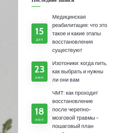
Последние записи
Медицинская
реабилитация: что это
15
такое и какие этапы
дек
восстановления
существуют
Изотоники: когда пить,
23
как выбрать и нужны
июл
ли они вам
ЧМТ: как проходит
восстановление
18
после черепно-
мозговой травмы -
июл
пошаговый план