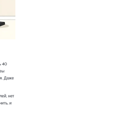
ь 40
 вы
ия. Даже
лей, нет
ить, и