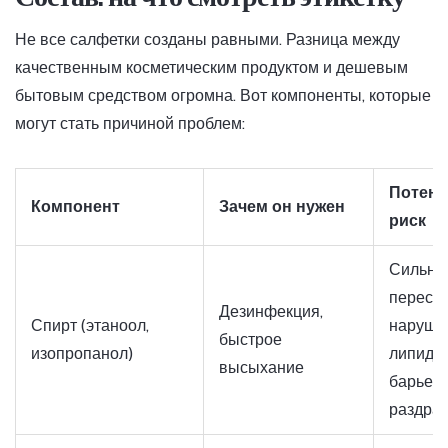
Не все салфетки созданы равными. Разница между
качественным косметическим продуктом и дешевым
бытовым средством огромна. Вот компоненты, которые
могут стать причиной проблем:
Потен
Компонент
Зачем он нужен
риск
Сильно
пересу
Дезинфекция,
Спирт (этаноол,
наруше
быстрое
изопропанол)
липидн
высыхание
барьера
раздра