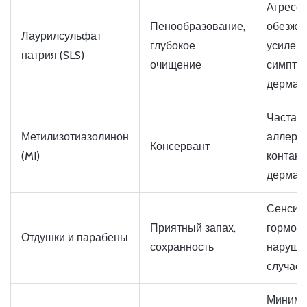
Агресс
Пенообразование,
обезжи
Лаурилсульфат
глубокое
усилен
натрия (SLS)
очищение
симпто
дермат
Частая
Метилизотиазолинон
аллерги
Консервант
(MI)
контакт
дермат
Сенсиб
Приятный запах,
гормон
Отдушки и парабены
сохранность
наруше
случае 
Минима