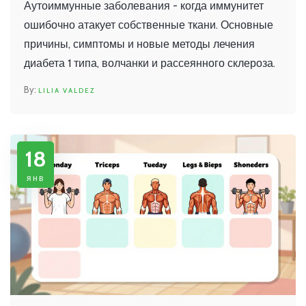
симптомы и новые подходы к лечению
Аутоиммунные заболевания - когда иммунитет
ошибочно атакует собственные ткани. Основные
причины, симптомы и новые методы лечения
диабета 1 типа, волчанки и рассеянного склероза.
LILIA VALDEZ
18
янв