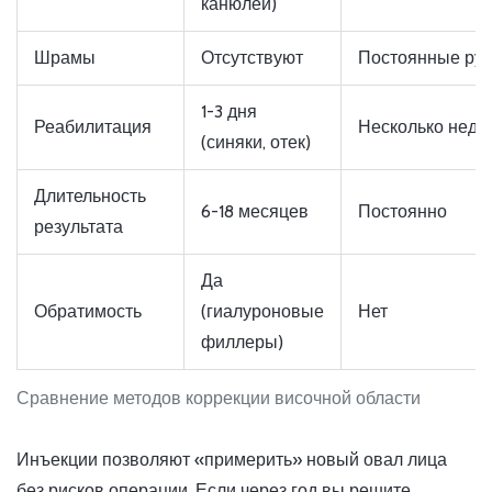
канюлей)
Шрамы
Отсутствуют
Постоянные ру
1-3 дня
Реабилитация
Несколько неде
(синяки, отек)
Длительность
6-18 месяцев
Постоянно
результата
Да
Обратимость
(гиалуроновые
Нет
филлеры)
Сравнение методов коррекции височной области
Инъекции позволяют «примерить» новый овал лица
без рисков операции. Если через год вы решите