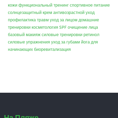
кожи
функциональный тренинг
спортивное питание
солнцезащитный крем
антивозрастной уход
профилактика травм
уход за лицом
домашние
тренировки
косметология
SPF
очищение лица
базовый макияж
силовые тренировки
ретинол
силовые упражнения
уход за губами
йога для
начинающих
биоревитализация
На Пляже