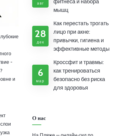
фитнеса и набора
авг
мышц
Как перестать трогать
28
лицо при акне:
глубокие
привычки, гигиена и
дек
эффективные методы
тного
Кроссфит и травмы:
твие -
6
как тренироваться
?
безопасно без риска
ровне и
мар
для здоровья
ект
О нас
 слои
узка
На Пляже — онлайн-гид по