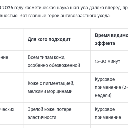
 2026 году косметическая наука шагнула далеко вперед, п
ностью. Вот главные герои антивозрастного ухода:
Время видимо
е
Для кого подходит
эффекта
ение
Всем типам кожи,
15-30 минут
особенно обезвоженной
Курсовое
Коже с пигментацией,
применение (2
мелкими морщинами
недели)
ческих
Зрелой коже, потере
Курсовое
эластичности
применение