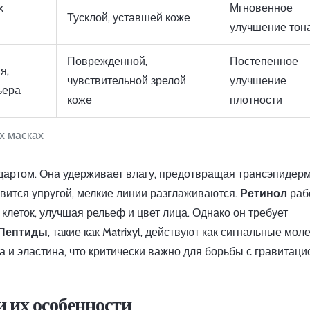
х
Мгновенное
Тусклой, уставшей коже
улучшение тон
Поврежденной,
Постепенное
я,
чувствительной зрелой
улучшение
ьера
коже
плотности
х масках
дартом. Она удерживает влагу, предотвращая трансэпидер
овится упругой, мелкие линии разглаживаются.
Ретинол
раб
клеток, улучшая рельеф и цвет лица. Однако он требует
Пептиды
, такие как Matrixyl, действуют как сигнальные мол
 и эластина, что критически важно для борьбы с гравитац
 их особенности