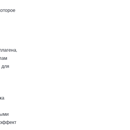
которое
ллагена,
ипам
 для
ка
ными
-эффект