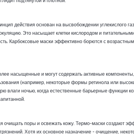
лядит подтянутой и плотной.
инцип действия основан на высвобождении углекислого газ
ркуляцию. Это насыщает клетки кислородом и питательным
есть. Карбоксовые маски эффективно борются с возрастны
олее насыщенные и могут содержать активные компоненты,
ьзования (например, некоторые формы ретинола или высок
рю влаги ночью, когда естественные барьерные функции к
напитанной.
я очищать поры и освежать кожу. Термо-маски создают эф
агрязнений. Хотя их основное назначение - очищение, неко