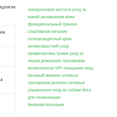
редлагая
гиалуроновая кислота
уход за
кожей
увлажнение кожи
функциональный тренинг
спортивное питание
го
солнцезащитный крем
антивозрастной уход
профилактика травм
уход за
лицом
домашние тренировки
косметология
SPF
очищение лица
базовый макияж
силовые
-4
тренировки
ретинол
силовые
упражнения
уход за губами
йога
для начинающих
биоревитализация