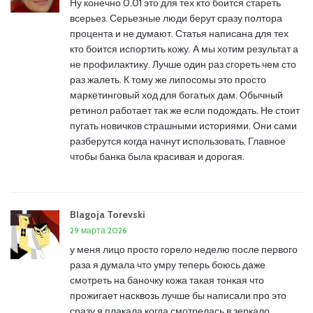
Ну конечно 0.01 это для тех кто боится стареть
всерьез. Серьезные люди берут сразу полтора
процента и не думают. Статья написана для тех
кто боится испортить кожу. А мы хотим результат а
не профилактику. Лучше один раз сгореть чем сто
раз жалеть. К тому же липосомы это просто
маркетинговый ход для богатых дам. Обычный
ретинол работает так же если подождать. Не стоит
пугать новичков страшными историями. Они сами
разберутся когда начнут использовать. Главное
чтобы банка была красивая и дорогая.
Blagoja Torevski
29 марта 2026
у меня лицо просто горело неделю после первого
раза я думала что умру теперь боюсь даже
смотреть на баночку кожа такая тонкая что
прожигает насквозь лучше бы написали про это
сразу я плакала когда смотрелась в зеркало