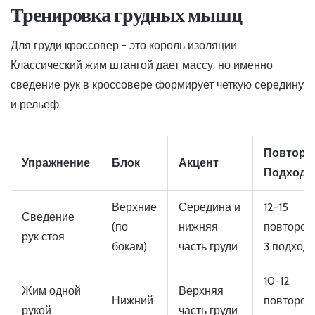
Тренировка грудных мышц
Для груди кроссовер - это король изоляции.
Классический жим штангой дает массу, но именно
сведение рук в кроссовере формирует четкую середину
и рельеф.
Повторы
Упражнение
Блок
Акцент
Подход
Верхние
Середина и
12-15
Сведение
(по
нижняя
повторов,
рук стоя
бокам)
часть груди
3 подход
10-12
Жим одной
Верхняя
Нижний
повторов,
рукой
часть груди