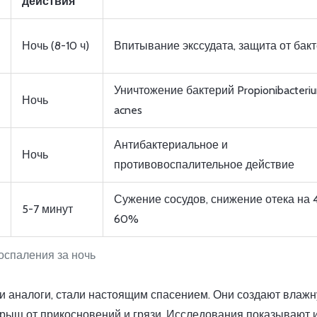
действия
Ночь (8-10 ч)
Впитывание экссудата, защита от бак
Уничтожение бактерий Propionibacteri
Ночь
acnes
Антибактериальное и
Ночь
противовоспалительное действие
Сужение сосудов, снижение отека на 
5-7 минут
60%
оспаления за ночь
или аналоги, стали настоящим спасением. Они создают влаж
рыщ от прикосновений и грязи. Исследования показывают 