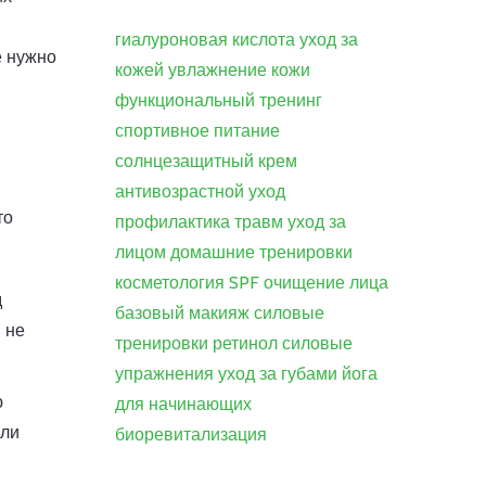
гиалуроновая кислота
уход за
е нужно
кожей
увлажнение кожи
функциональный тренинг
спортивное питание
солнцезащитный крем
антивозрастной уход
то
профилактика травм
уход за
лицом
домашние тренировки
косметология
SPF
очищение лица
д
базовый макияж
силовые
 не
тренировки
ретинол
силовые
упражнения
уход за губами
йога
ю
для начинающих
или
биоревитализация