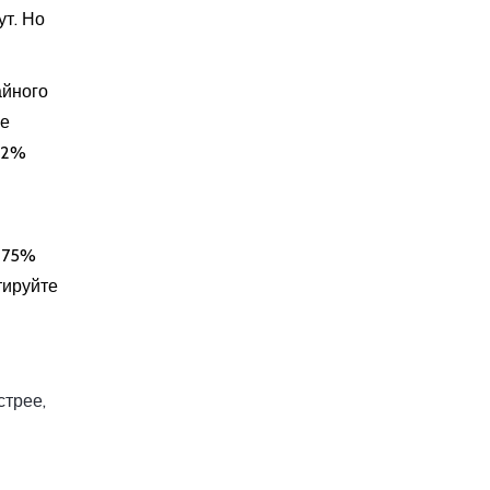
ут. Но
айного
ше
82%
 75%
тируйте
стрее,