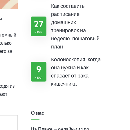
Как составить
расписание
и.
27
домашних
тренировок на
июн
истемный
неделю: пошаговый
только
план
его за
Колоноскопия: когда
9
она нужна и как
спасает от рака
июл
кишечника
ходя из
гают
О нас
На Пляже — онлайн-гид по