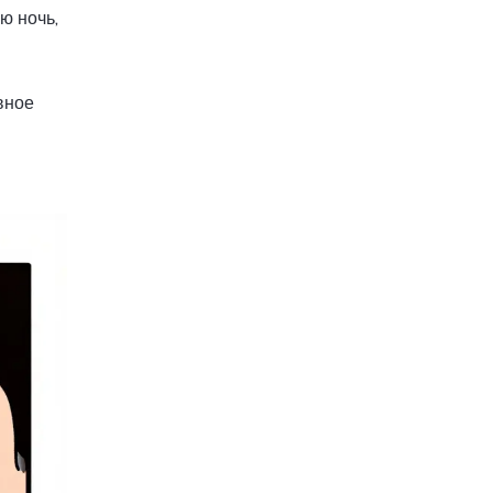
ю ночь,
вное