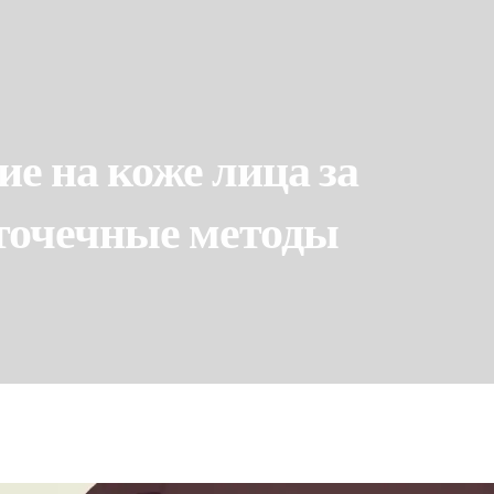
ие на коже лица за
 точечные методы