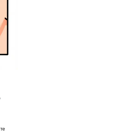
е
ите