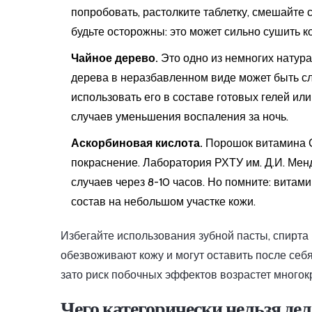
попробовать, растолките таблетку, смешайте с
будьте осторожны: это может сильно сушить к
Чайное дерево.
Это одно из немногих натур
дерева в неразбавленном виде может быть с
использовать его в составе готовых гелей ил
случаев уменьшения воспаления за ночь.
Аскорбиновая кислота.
Порошок витамина С,
покраснение. Лаборатория РХТУ им. Д.И. Ме
случаев через 8-10 часов. Но помните: вита
состав на небольшом участке кожи.
Избегайте использования зубной пасты, спирта
обезвоживают кожу и могут оставить после себ
зато риск побочных эффектов возрастет многок
Чего категорически нельзя де