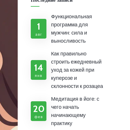
Последние записи
Функциональная
1
программа для
мужчин: сила и
авг
выносливость
Как правильно
строить ежедневный
14
уход за кожей при
янв
куперозе и
склонности к розацеа
Медитация в йоге: с
20
чего начать
начинающему
фев
практику