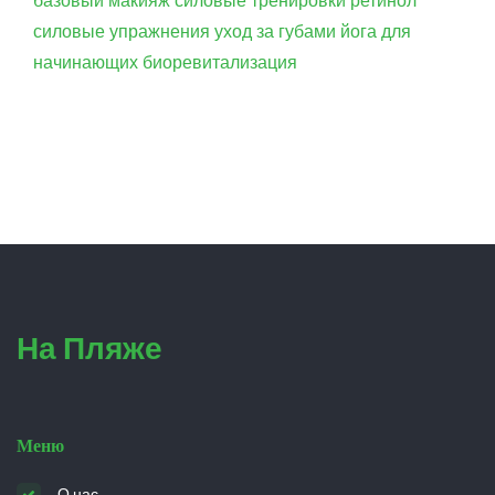
базовый макияж
силовые тренировки
ретинол
силовые упражнения
уход за губами
йога для
начинающих
биоревитализация
На Пляже
Меню
О нас