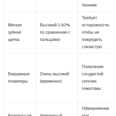
технике
Требует
Мягкая
Высокий (+50%
осторожности,
зубная
по сравнению с
чтобы не
щетка
пальцами)
повредить
слизистую
Появление
Вакуумные
Очень высокий
сосудистой
пламперы
(временно)
сеточки,
гематомы
Обморожение
Криомассаж
Умеренный
при