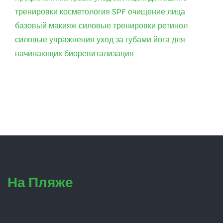
тренировки
косметология
SPF
очищение лица
базовый макияж
силовые тренировки
ретинол
силовые упражнения
уход за губами
йога для
начинающих
биоревитализация
На Пляже