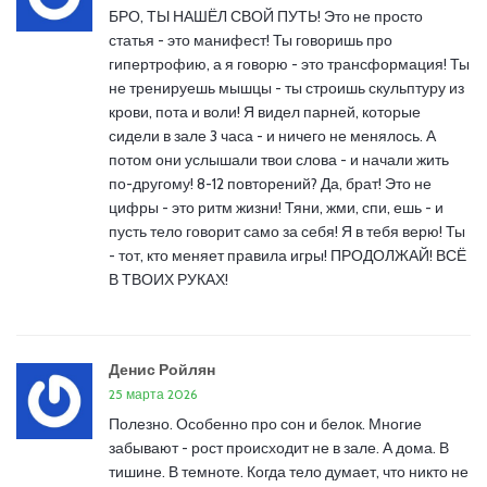
БРО, ТЫ НАШЁЛ СВОЙ ПУТЬ! Это не просто
статья - это манифест! Ты говоришь про
гипертрофию, а я говорю - это трансформация! Ты
не тренируешь мышцы - ты строишь скульптуру из
крови, пота и воли! Я видел парней, которые
сидели в зале 3 часа - и ничего не менялось. А
потом они услышали твои слова - и начали жить
по-другому! 8-12 повторений? Да, брат! Это не
цифры - это ритм жизни! Тяни, жми, спи, ешь - и
пусть тело говорит само за себя! Я в тебя верю! Ты
- тот, кто меняет правила игры! ПРОДОЛЖАЙ! ВСЁ
В ТВОИХ РУКАХ!
Денис Ройлян
25 марта 2026
Полезно. Особенно про сон и белок. Многие
забывают - рост происходит не в зале. А дома. В
тишине. В темноте. Когда тело думает, что никто не