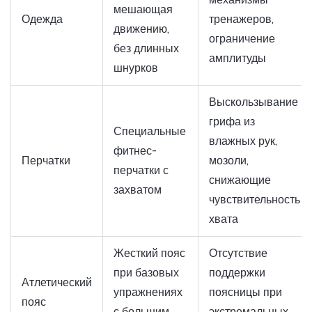
мешающая
Одежда
тренажеров,
движению,
ограничение
без длинных
амплитуды
шнурков
Выскользывание
грифа из
Специальные
влажных рук,
фитнес-
Перчатки
мозоли,
перчатки с
снижающие
захватом
чувствительность
хвата
Жесткий пояс
Отсутствие
при базовых
поддержки
Атлетический
упражнениях
поясницы при
пояс
с большим
экстремальных