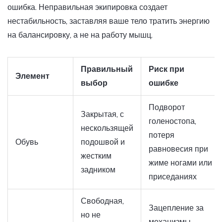
ошибка. Неправильная экипировка создает
нестабильность, заставляя ваше тело тратить энергию
на балансировку, а не на работу мышц.
Правильный
Риск при
Элемент
выбор
ошибке
Подворот
Закрытая, с
голеностопа,
нескользящей
потеря
Обувь
подошвой и
равновесия при
жестким
жиме ногами или
задником
приседаниях
Свободная,
Зацепление за
но не
механизмы