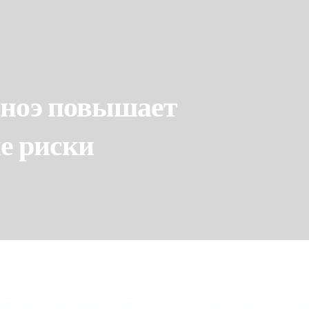
апноэ повышает
е риски