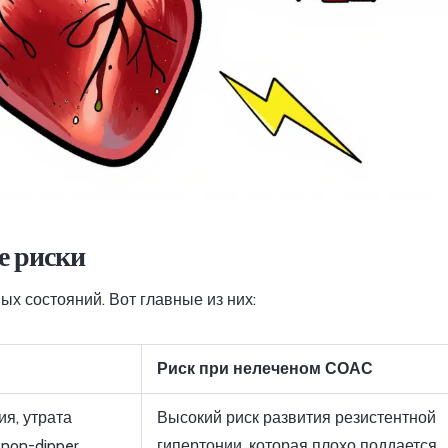
е риски
х состояний. Вот главные из них:
Риск при нелеченом СОАС
я, утрата
Высокий риск развития резистентной
non-dipper
гипертонии, которая плохо поддается