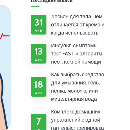
Последние записи
Лосьон для тела: чем
31
отличается от крема и
янв
когда использовать
Инсульт: симптомы,
13
тест FAST и алгоритм
дек
неотложной помощи
Как выбрать средство
18
для умывания: гель,
пенка, молочко или
дек
мицеллярная вода
Комплекс домашних
7
упражнений с одной
гантелью: тренировка
фев