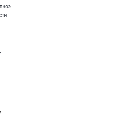
апноэ
сти
е
м