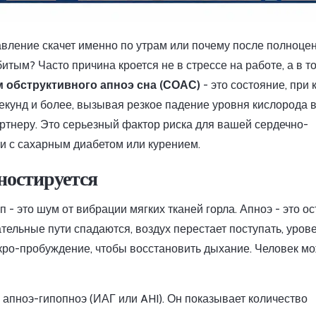
авление скачет именно по утрам или почему после полноце
итым? Часто причина кроется не в стрессе на работе, а в то
 обструктивного апноэ сна (СОАС)
- это состояние, при
екунд и более, вызывая резкое падение уровня кислорода в
артнеру. Это серьезный фактор риска для вашей сердечно-
и с сахарным диабетом или курением.
ностируется
 - это шум от вибрации мягких тканей горла. Апноэ - это о
тельные пути спадаются, воздух перестает поступать, уров
икро-пробуждение, чтобы восстановить дыхание. Человек м
 апноэ-гипопноэ (ИАГ или AHI). Он показывает количество