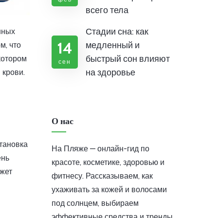
всего тела
Стадии сна: как
нных
14
медленный и
м, что
быстрый сон влияют
 котором
сен
на здоровье
 крови.
О нас
становка
На Пляже — онлайн-гид по
ень
красоте, косметике, здоровью и
ожет
фитнесу. Рассказываем, как
ухаживать за кожей и волосами
под солнцем, выбираем
эффективные средства и тренды.