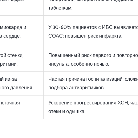
таблеткам.
 миокарда и
У 30-60% пациентов с ИБС выявляет
а сердце.
СОАС; повышен риск инфаркта.
ой стенки,
Повышенный риск первого и повторно
ритмии.
инсульта, особенно ночью.
й из-за
Частая причина госпитализаций; слож
ного давления.
подбора антиаритмиков.
легочная
Ускорение прогрессирования ХСН, ча
отеки и одышка.
в