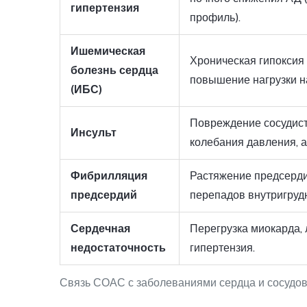
гипертензия
профиль).
Ишемическая
Хроническая гипоксия
болезнь сердца
повышение нагрузки н
(ИБС)
Повреждение сосудист
Инсульт
колебания давления, а
Фибрилляция
Растяжение предсерди
предсердий
перепадов внутригруд
Сердечная
Перегрузка миокарда, 
недостаточность
гипертензия.
Связь СОАС с заболеваниями сердца и сосудо