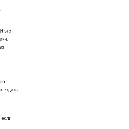
.
И это
ики.
ез
его
к ездить
 если