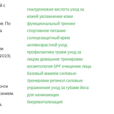
й с
гиалуроновая кислота
уход за
кожей
увлажнение кожи
функциональный тренинг
ре. По
спортивное питание
на
солнцезащитный крем
антивозрастной уход
ли
профилактика травм
уход за
2023),
лицом
домашние тренировки
косметология
SPF
очищение лица
базовый макияж
силовые
тренировки
ретинол
силовые
очти
упражнения
уход за губами
йога
сением.
для начинающих
биоревитализация
,