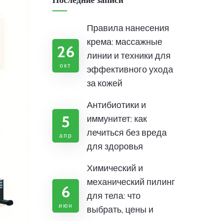
Последние записи
Правила нанесения
крема: массажные
26
линии и техники для
окт
эффективного ухода
за кожей
Антибиотики и
5
иммунитет: как
лечиться без вреда
апр
для здоровья
Химический и
механический пилинг
6
для тела: что
июн
выбрать, цены и