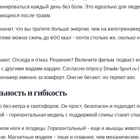
ренироваться каждый день без боли. Это идеально для люде
ающихся после травм.
значит, что вы тратите больше энергии, чем на велотренаже
птике можно сжечь до 600 ккал - почти столько же, сколько 
чают. Отсюда и отказ. Решение? Включите фильм, подкаст и
 другими видами кардио. Согласно опросу Driada-Sport.ru (
нажер именно за комфорт. Они не бегают, но теряют вес.
ьность и гибкость
о без ветра и светофоров. Он прост, безопасен и подходит п
ей - горизонтальная модель с поддержкой спины станет спа
ном ноги и ягодицы. Горизонтальный - еще и мышцы живота
зе. Магнитные модели - тише и плавнее, чем механические.