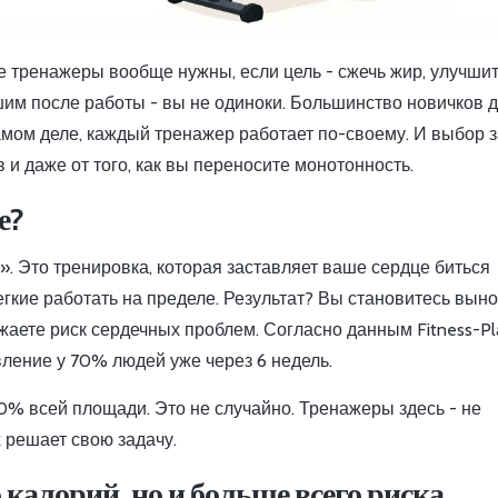
ие тренажеры вообще нужны, если цель - сжечь жир, улучши
шим после работы - вы не одиноки. Большинство новичков 
 самом деле, каждый тренажер работает по-своему. И выбор 
в и даже от того, как вы переносите монотонность.
е?
ь». Это тренировка, которая заставляет ваше сердце биться
егкие работать на пределе. Результат? Вы становитесь вын
жаете риск сердечных проблем. Согласно данным Fitness-Pla
вление у 70% людей уже через 6 недель.
% всей площади. Это не случайно. Тренажеры здесь - не
 решает свою задачу.
 калорий, но и больше всего риска