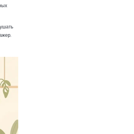
ных
лушать
ажер.