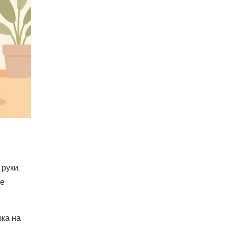
руки,
же
зка на