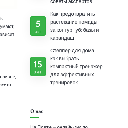
советы экспертов
Как предотвратить
ть
5
растекание помады
думают,
за контур губ: базы и
авг
зависит
карандаш
Степпер для дома:
как выбрать
15
компактный тренажер
янв
для эффективных
осливее,
тренировок
ce.ru
О нас
На Пляже — онлайн-гид по