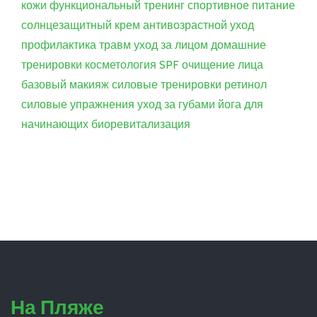
кожи
функциональный тренинг
спортивное питание
солнцезащитный крем
антивозрастной уход
профилактика травм
уход за лицом
домашние
тренировки
косметология
SPF
очищение лица
базовый макияж
силовые тренировки
ретинол
силовые упражнения
уход за губами
йога для
начинающих
биоревитализация
На Пляже