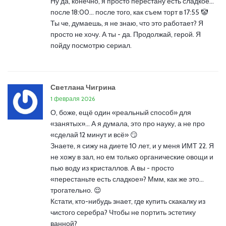
Ну да, конечно, я просто перестану есть сладкое...
после 18:00... после того, как съем торт в 17:55 🤡
Ты че, думаешь, я не знаю, что это работает? Я
просто не хочу. А ты - да. Продолжай, герой. Я
пойду посмотрю сериал.
Светлана Чигрина
1 февраля 2026
О, боже, ещё один «реальный способ» для
«занятых»... А я думала, это про науку, а не про
«сделай 12 минут и всё» 😏
Знаете, я сижу на диете 10 лет, и у меня ИМТ 22. Я
не хожу в зал, но ем только органические овощи и
пью воду из кристаллов. А вы - просто
«перестаньте есть сладкое»? Ммм, как же это…
трогательно. 😌
Кстати, кто-нибудь знает, где купить скакалку из
чистого серебра? Чтобы не портить эстетику
ванной?