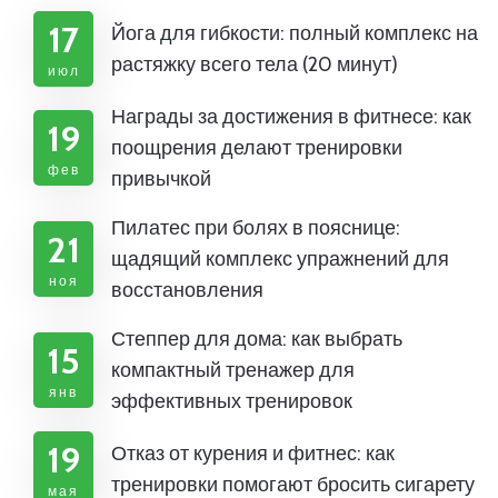
17
Йога для гибкости: полный комплекс на
растяжку всего тела (20 минут)
июл
Награды за достижения в фитнесе: как
19
поощрения делают тренировки
фев
привычкой
Пилатес при болях в пояснице:
21
щадящий комплекс упражнений для
ноя
восстановления
Степпер для дома: как выбрать
15
компактный тренажер для
янв
эффективных тренировок
19
Отказ от курения и фитнес: как
тренировки помогают бросить сигарету
мая